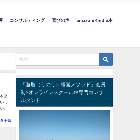
す。
拶
コンサルティング
喜びの声
amazon/Kindle本
「遊脳（うのう）経営メソッド」会員
制×オンラインスクール＠専門コンサ
き本当
ルタント
しいラ
倉千鶴