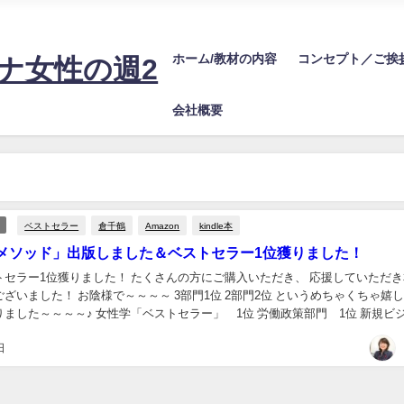
20万！望む売上を安定させるビジネス設計に必要な情報をお届けするサイトで
ホーム/教材の内容
コンセプト／ご挨
ナ女性の週2
会社概要
ベストセラー
倉千鶴
Amazon
kindle本
メソッド」出版しました＆ベストセラー1位獲りました！
トセラー1位獲りました！ たくさんの方にご購入いただき、 応援していただ
ざいました！ お陰様で～～～～ 3部門1位 2部門2位 というめちゃくちゃ嬉
～～～～♪ 女性学「ベストセラー」 1位 労働政策部門 1位 新規ビジネス
 コンサルティング部門 ...
日