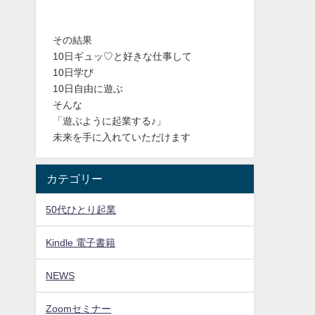
その結果
10日ギュッ♡と好きな仕事して
10日学び
10日自由に遊ぶ
そんな
「遊ぶように起業する♪」
未来を手に入れていただけます
カテゴリー
50代ひとり起業
Kindle 電子書籍
NEWS
Zoomセミナー