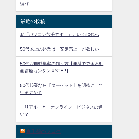
遊び
最近の投稿
私「パソコン苦手です…」という50代へ
50代以上の起業は「安定売上」が欲しい！
50代♡自動集客の作り方【無料でできる動
画講座カンタン４STEP】
50代起業なら【ターゲット】を明確にして
いますか？
「リアル」と「オンライン」ビジネスの違
い？
倉千鶴のブログ