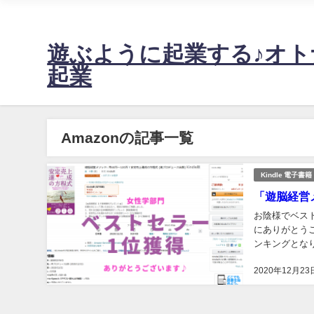
不安定な売上に悩む起業女性の、たった週2日の稼働で60万～1
遊ぶように起業する♪オト
起業
Amazonの記事一覧
Kindle 電子書籍
「遊脳経営
お陰様でベス
にありがとうご
ンキングとなりました
企業部門 1位
2020年12月23