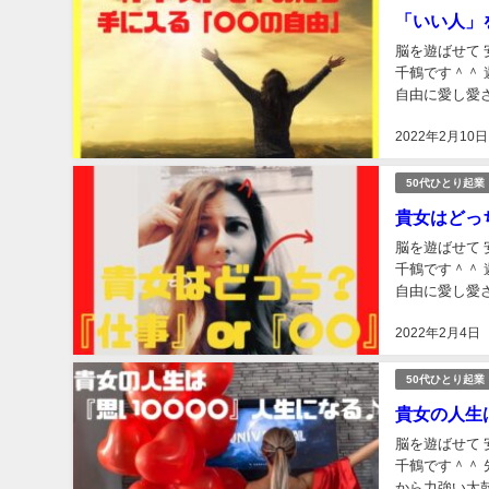
「いい人」
脳を遊ばせて 
千鶴です＾＾ 遊脳（うのう）経営メソッドとは 10日ギュッ❤と好きな仕事して 10日学んで 10日
自由に愛し愛される というlifeStyleを目指して 脳を遊ばせながら
仕...
2022年2月10日
50代ひとり起業
貴女はどっ
脳を遊ばせて 
千鶴です＾＾ 遊脳（うのう）経営メソッドとは 10日ギュッ❤と好きな仕事して 10日学んで 10日
自由に愛し愛
成する仕組みを作
2022年2月4日
50代ひとり起業
貴女の人生
脳を遊ばせて 
千鶴です＾＾ 先日、伊勢
から力強い太