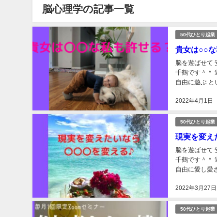
脳心理学の記事一覧
50代ひとり起業
貴女は○○
脳を遊ばせて 
千鶴です＾＾ 遊脳（うのう）経営メソッドとは 10日ギュッ❤と好きな仕事して 10日学んで 10日
自
2022年4月1日
50代ひとり起業
現実を変え
脳を遊ばせて 
千鶴です＾＾ 遊脳（うのう）経営メソッドとは 10日ギュッ❤と好きな仕事して 10日学んで 10日
自由に愛し愛される というlifeStyleを目指して 脳を遊ばせながら
仕...
2022年3月27日
50代ひとり起業