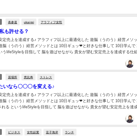
表参道
ukai‐tei
アラフィフ女性
な私も許せる？
安定売上を達成する♪ アラフィフ以上に最適化した 遊脳（うのう）経営メソッ
由に遊ぶ というlifeStyleを目指して 脳を遊ばせながら 貴女が望む安定売上を達成する仕組
居場所
恵比寿
ストレス
たいなら〇〇〇を変える♪
安定売上を達成する♪ アラフィフ以上に最適化した 遊脳（うのう）経営メソッ
 貴女が望む安定売上を達成する
ビジネス
女性起業
逗子海岸
ランチ