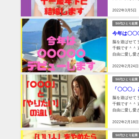
仕組...
2022年3月5日
50代ひとり起業
今年は〇〇
脳を遊ばせて 
千鶴です＾＾ 遊脳（うのう）経営メソッドとは 10日ギュッ❤と好きな仕事して 10日学んで 10日
2022年2月24日
50代ひとり起業
「〇〇〇」
脳を遊ばせて 
千鶴です＾＾ 遊脳（うのう）経営メソッドとは 10日ギュッ❤と好きな仕事して 10日学んで 10日
自由に愛し愛さ
仕組み...
2022年2月18日
50代ひとり起業