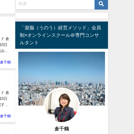
「遊脳（うのう）経営メソッド」会員
制×オンラインスクール＠専門コンサ
ド 倉
ルタント
み...
倉千鶴
ド 倉
倉千鶴
倉千鶴