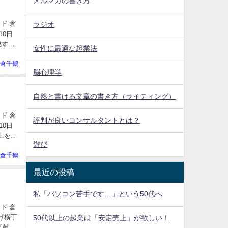
メルマガの書き方
ド 倉
ラジオ
女性に最適な起業法
倉千鶴
脳心理学
自然と書ける文章の書き方（ライティング）
ド 倉
評判が良いコンサルタントとは？
上を達
遊び
倉千鶴
最近の投稿
私「パソコン苦手です…」という50代へ
ド 倉
50代以上の起業は「安定売上」が欲しい！
『鼓