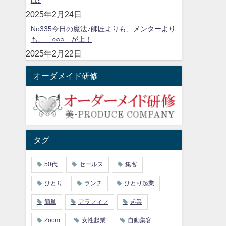
2025年2月24日
No335今日の魔法♪師匠よりも、メンターより
も、「○○○」が上！
2025年2月22日
オーダメイド研修
タグ
50代
セールス
集客
ひとり
ランチ
ひとり起業
簡単
アラフィフ
起業
Zoom
女性起業
自動集客