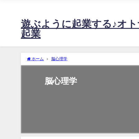
不安定な売上に悩む起業女性の、たった週2日の稼働で60万～1
遊ぶように起業する♪オト
起業
ホーム
脳心理学
脳心理学