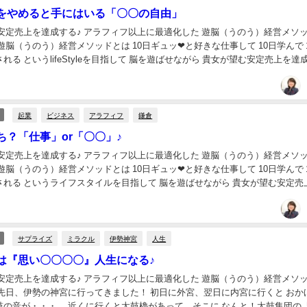
をやめると手にはいる「〇〇の自由」
安定売上を達成する♪ アラフィフ以上に最適化した 遊脳（うのう）経営メソッ
 貴女が望む安定売上を達成する
起業
ビジネス
アラフィフ
鎌倉
ち？「仕事」or「〇〇」♪
安定売上を達成する♪ アラフィフ以上に最適化した 遊脳（うのう）経営メソッ
される というライフスタイルを目指して 脳を遊ばせながら 貴女が望む安定売
...
サプライズ
ミラクル
伊勢神宮
人生
は『思い〇〇〇〇』人生になる♪
安定売上を達成する♪ アラフィフ以上に最適化した 遊脳（うのう）経営メソッ
の神宮に行ってきました！ 初日に外宮、翌日に内宮に行くと おかげ横丁
鼓の音が・・・。 近くに行くと太鼓櫓があって、そこに なんと！太鼓集団の