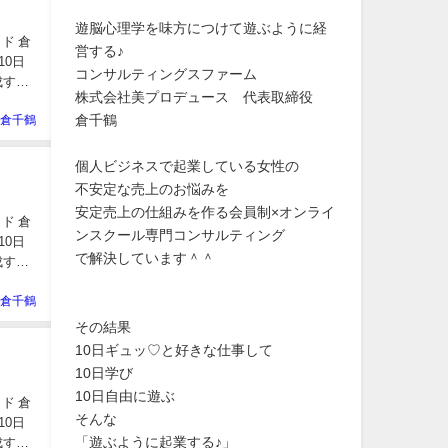
遊脳心理学を味方につけて遊ぶように経
ド 倉
営する♪
コンサルティングスファーム
株式会社美プロデュース 代表取締役
倉千鶴
倉千鶴
個人ビジネスで起業している女性の
不安定な売上のお悩みを
安定売上の仕組みを作る会員制×オンライ
ド 倉
ンスクール専門コンサルティング
で解決しています＾＾
倉千鶴
その結果
10日ギュッ♡と好きな仕事して
10日学び
10日自由に遊ぶ
ド 倉
そんな
「遊ぶように起業する♪」
成する