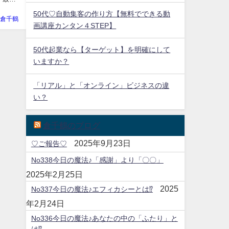
50代♡自動集客の作り方【無料でできる動
倉千鶴
画講座カンタン４STEP】
50代起業なら【ターゲット】を明確にして
いますか？
「リアル」と「オンライン」ビジネスの違
い？
倉千鶴のブログ
2025年9月23日
♡ご報告♡
No338今日の魔法♪「感謝」より「〇〇」
2025年2月25日
2025
No337今日の魔法♪エフィカシーとは⁉
年2月24日
No336今日の魔法♪あなたの中の「ふたり」と
は⁉