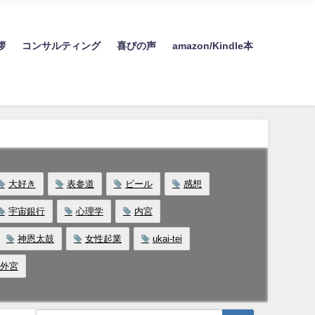
す。
拶
コンサルティング
喜びの声
amazon/Kindle本
大好き
表参道
ビール
感想
宇宙銀行
心理学
内宮
神恩太鼓
女性起業
ukai‐tei
外宮