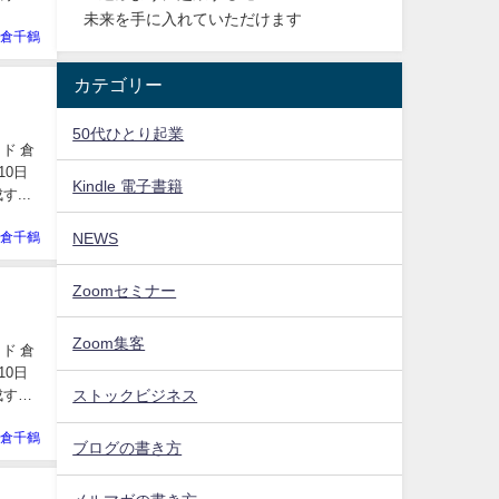
未来を手に入れていただけます
倉千鶴
カテゴリー
50代ひとり起業
ド 倉
Kindle 電子書籍
す...
倉千鶴
NEWS
Zoomセミナー
Zoom集客
ド 倉
成する
ストックビジネス
倉千鶴
ブログの書き方