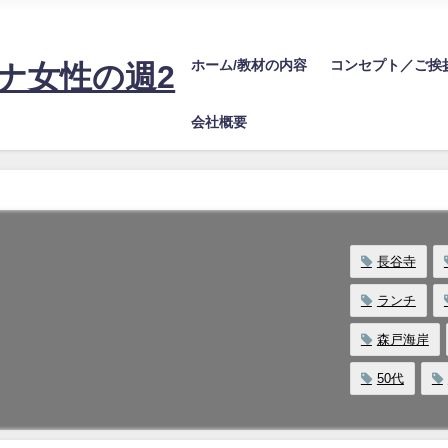
20万！望む売上を安定させるビジネス設計に必要な情報をお届けするサイトで
ホーム/教材の内容
コンセプト／ご挨
ナ女性の週2
会社概要
長谷寺
ランチ
森戸海岸
50代