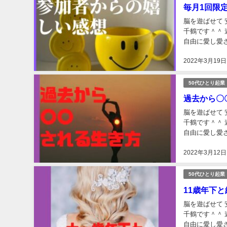
毎月1回限
脳を遊ばせて 
千鶴です＾＾ 遊脳（うのう）経営メソッドとは 10日ギュッ❤と好きな仕事して 10日学んで 10日
自由に愛し愛される というlifeStyleを目指して 脳を遊ばせなが
る...
2022年3月19日
50代ひとり起業
過去から〇
脳を遊ばせて 
千鶴です＾＾ 遊脳（うのう）経営メソッドとは 10日ギュッ❤と好きな仕事して 10日学んで 10日
自由に愛し愛される というlifeStyleを目指して 脳を遊ばせながら
仕組...
2022年3月12日
50代ひとり起業
11歳年下と
脳を遊ばせて 
千鶴です＾＾ 遊脳（うのう）経営メソッドとは 10日ギュッ❤と好きな仕事して 10日学んで 10日
自由に愛し愛さ