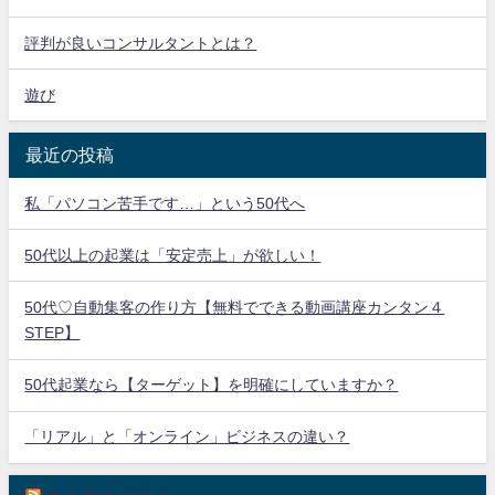
評判が良いコンサルタントとは？
遊び
最近の投稿
私「パソコン苦手です…」という50代へ
50代以上の起業は「安定売上」が欲しい！
50代♡自動集客の作り方【無料でできる動画講座カンタン４
STEP】
50代起業なら【ターゲット】を明確にしていますか？
「リアル」と「オンライン」ビジネスの違い？