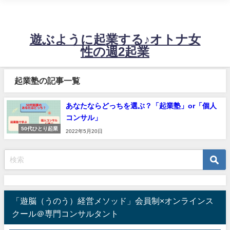
不安定な売上に悩む起業女性の、たった週2日の稼働で60万～120万！望む売
上を安定させるビジネス設計に必要な情報をお届けするサイトです。
遊ぶように起業する♪オトナ女
性の週2起業
起業塾の記事一覧
あなたならどっちを選ぶ？「起業塾」or「個人
コンサル」
50代ひとり起業
2022年5月20日
「遊脳（うのう）経営メソッド」会員制×オンラインス
クール＠専門コンサルタント