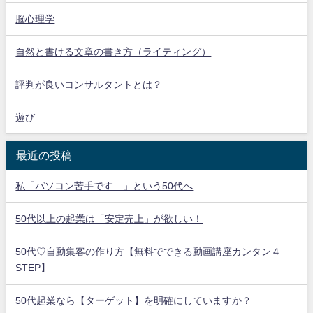
脳心理学
自然と書ける文章の書き方（ライティング）
評判が良いコンサルタントとは？
遊び
最近の投稿
私「パソコン苦手です…」という50代へ
50代以上の起業は「安定売上」が欲しい！
50代♡自動集客の作り方【無料でできる動画講座カンタン４
STEP】
50代起業なら【ターゲット】を明確にしていますか？