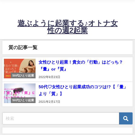
不安定な売上に悩む起業女性の、たった週2日の稼働で60万～120万！望む売
上を安定させるビジネス設計に必要な情報をお届けするサイトです。
遊ぶように起業する♪オトナ女
性の週2起業
質の記事一覧
女性ひとり起業！貴女の「行動」はどっち？
『量』or『質』
50代ひとり起業
2022年9月23日
50代♡女性ひとり起業成功のコツは!?【「量」
より「質」】
50代ひとり起業
2021年2月17日