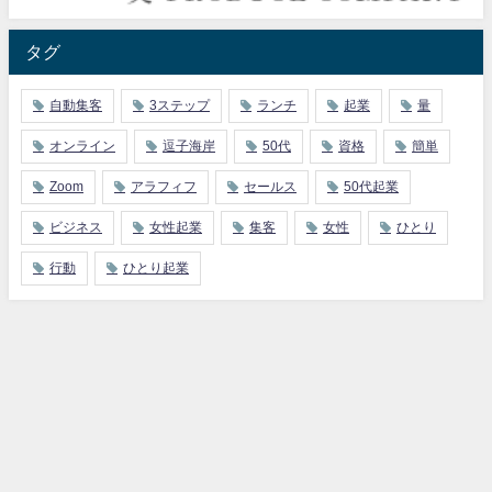
タグ
自動集客
3ステップ
ランチ
起業
量
オンライン
逗子海岸
50代
資格
簡単
Zoom
アラフィフ
セールス
50代起業
ビジネス
女性起業
集客
女性
ひとり
行動
ひとり起業
遊ぶように起業する♪オトナ女性の週2起業 All Rights Reserved.