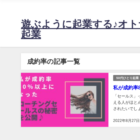
不安定な売上に悩む起業女性の、たった週2日の稼働で60万～1
遊ぶように起業する♪オト
起業
成約率の記事一覧
50代ひとり起業
私が成約率
「セールス」
える人がほと
されたいでし
そもそも「セー
2022年8月27日