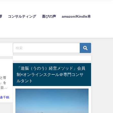
す。
拶
コンサルティング
喜びの声
amazon/Kindle本
「遊脳（うのう）経営メソッド」会員
制×オンラインスクール＠専門コンサ
と答
ルタント
」を
 目次
倉千鶴