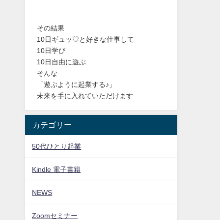
その結果
10日ギュッ♡と好きな仕事して
10日学び
10日自由に遊ぶ
そんな
「遊ぶように起業する♪」
未来を手に入れていただけます
カテゴリー
50代ひとり起業
Kindle 電子書籍
NEWS
Zoomセミナー