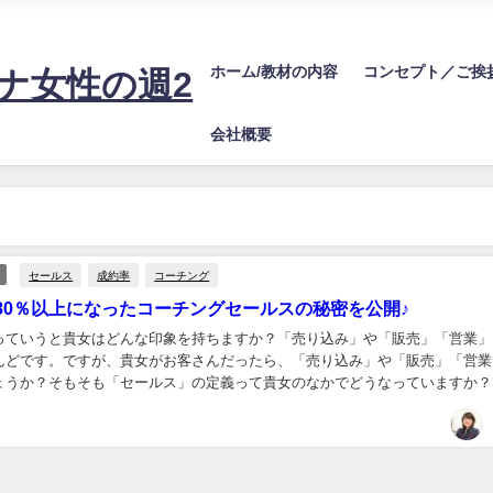
20万！望む売上を安定させるビジネス設計に必要な情報をお届けするサイトで
ホーム/教材の内容
コンセプト／ご挨
ナ女性の週2
会社概要
セールス
成約率
コーチング
80％以上になったコーチングセールスの秘密を公開♪
っていうと貴女はどんな印象を持ちますか？「売り込み」や「販売」「営業」
んどです。ですが、貴女がお客さんだったら、「売り込み」や「販売」「営業
ょうか？そもそも「セールス」の定義って貴女のなかでどうなっていますか？
ルス」の定義とは？ 売り込めば売り込むほど売...