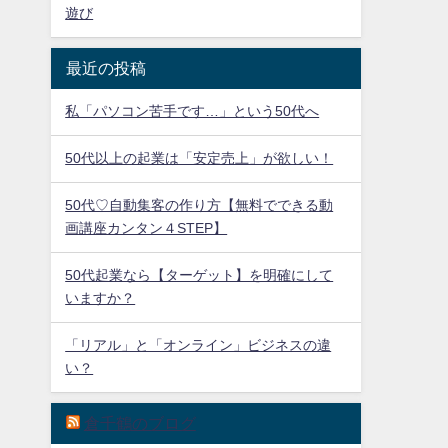
遊び
最近の投稿
私「パソコン苦手です…」という50代へ
50代以上の起業は「安定売上」が欲しい！
50代♡自動集客の作り方【無料でできる動
画講座カンタン４STEP】
50代起業なら【ターゲット】を明確にして
いますか？
「リアル」と「オンライン」ビジネスの違
い？
倉千鶴のブログ