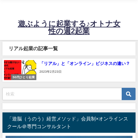
不安定な売上に悩む起業女性の、たった週2日の稼働で60万～120万！望む売
上を安定させるビジネス設計に必要な情報をお届けするサイトです。
遊ぶように起業する♪オトナ女
性の週2起業
リアル起業の記事一覧
「リアル」と「オンライン」ビジネスの違い？
2023年2月23日
50代ひとり起業
「遊脳（うのう）経営メソッド」会員制×オンラインス
クール＠専門コンサルタント