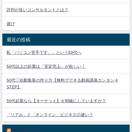
評判が良いコンサルタントとは？
遊び
最近の投稿
私「パソコン苦手です…」という50代へ
50代以上の起業は「安定売上」が欲しい！
50代♡自動集客の作り方【無料でできる動画講座カンタン４
STEP】
50代起業なら【ターゲット】を明確にしていますか？
「リアル」と「オンライン」ビジネスの違い？
倉千鶴のブログ