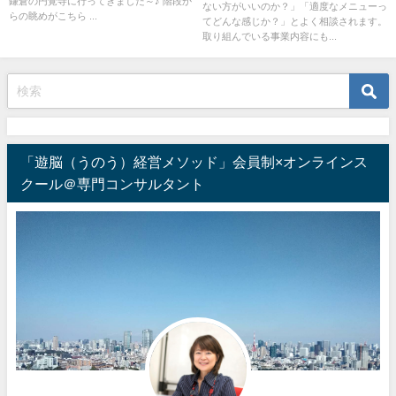
鎌倉の円覚寺に行ってきました～♪ 階段か
ない方がいいのか？」「適度なメニューっ
らの眺めがこちら ...
てどんな感じか？」とよく相談されます。
取り組んでいる事業内容にも...
「遊脳（うのう）経営メソッド」会員制×オンラインス
クール＠専門コンサルタント