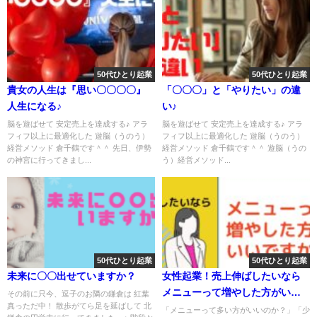
50代ひとり起業
50代ひとり起業
貴女の人生は『思い〇〇〇〇』
「〇〇〇」と「やりたい」の違
人生になる♪
い♪
脳を遊ばせて 安定売上を達成する♪ アラ
脳を遊ばせて 安定売上を達成する♪ アラ
フィフ以上に最適化した 遊脳（うのう）
フィフ以上に最適化した 遊脳（うのう）
経営メソッド 倉千鶴です＾＾ 先日、伊勢
経営メソッド 倉千鶴です＾＾ 遊脳（うの
の神宮に行ってきまし...
う）経営メソッド...
50代ひとり起業
50代ひとり起業
未来に〇〇出せていますか？
女性起業！売上伸ばしたいなら
メニューって増やした方がいい
その前に只今、逗子のお隣の鎌倉は 紅葉
真っただ中！ 散歩がてら足を延ばして 北
ですか？
「メニューって多い方がいいのか？」「少