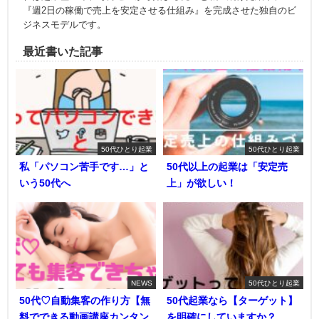
『週2日の稼働で売上を安定させる仕組み』を完成させた独自のビ
ジネスモデルです。
最近書いた記事
50代ひとり起業
50代ひとり起業
私「パソコン苦手です…」と
50代以上の起業は「安定売
いう50代へ
上」が欲しい！
NEWS
50代ひとり起業
50代♡自動集客の作り方【無
50代起業なら【ターゲット】
料でできる動画講座カンタン
を明確にしていますか？