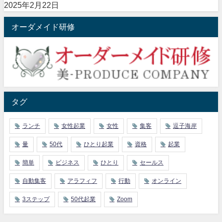
2025年2月22日
オーダメイド研修
タグ
ランチ
女性起業
女性
集客
逗子海岸
量
50代
ひとり起業
資格
起業
簡単
ビジネス
ひとり
セールス
自動集客
アラフィフ
行動
オンライン
3ステップ
50代起業
Zoom