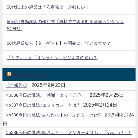
50代以上の起業は「安定売上」が欲しい！
50代♡自動集客の作り方【無料でできる動画講座カンタン４
STEP】
50代起業なら【ターゲット】を明確にしていますか？
「リアル」と「オンライン」ビジネスの違い？
倉千鶴のブログ
2025年9月23日
♡ご報告♡
2025年2月25日
No338今日の魔法♪「感謝」より「〇〇」
2025年2月24日
No337今日の魔法♪エフィカシーとは⁉
2025年2月24
No336今日の魔法♪あなたの中の「ふたり」とは⁉
日
No335今日の魔法♪師匠よりも、メンターよりも、「○○○」が上！