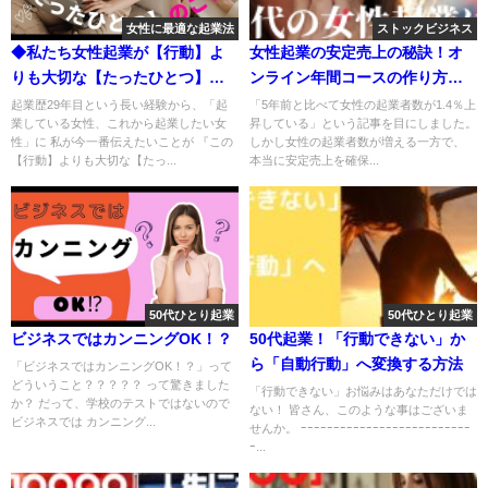
女性に最適な起業法
ストックビジネス
◆私たち女性起業が【行動】よ
女性起業の安定売上の秘訣！オ
りも大切な【たったひとつ】の
ンライン年間コースの作り方９
こと♪
STEP
起業歴29年目という長い経験から、「起
「5年前と比べて女性の起業者数が1.4％上
業している女性、これから起業したい女
昇している」という記事を目にしました。
性」に 私が今一番伝えたいことが 『この
しかし女性の起業者数が増える一方で、
【行動】よりも大切な【たっ...
本当に安定売上を確保...
50代ひとり起業
50代ひとり起業
ビジネスではカンニングOK！？
50代起業！「行動できない」か
ら「自動行動」へ変換する方法
「ビジネスではカンニングOK！？」って
どういうこと？？？？？ って驚きました
「行動できない」お悩みはあなただけでは
か？ だって、学校のテストではないので
ない！ 皆さん、このような事はございま
ビジネスでは カンニング...
せんか。 ｰｰｰｰｰｰｰｰｰｰｰｰｰｰｰｰｰｰｰｰｰｰｰｰｰｰ
ｰ...