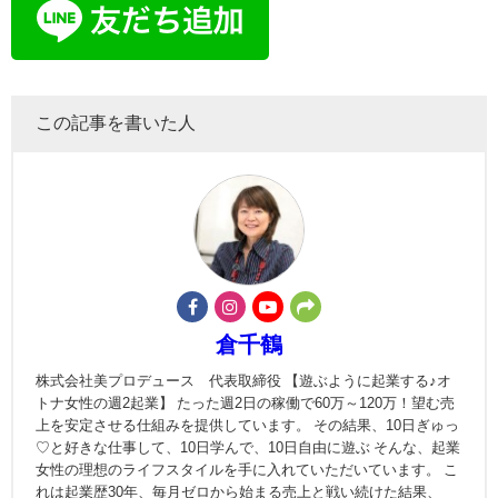
この記事を書いた人
倉千鶴
株式会社美プロデュース 代表取締役 【遊ぶように起業する♪オ
トナ女性の週2起業】 たった週2日の稼働で60万～120万！望む売
上を安定させる仕組みを提供しています。 その結果、10日ぎゅっ
♡と好きな仕事して、10日学んで、10日自由に遊ぶ そんな、起業
女性の理想のライフスタイルを手に入れていただいています。 こ
れは起業歴30年、毎月ゼロから始まる売上と戦い続けた結果、